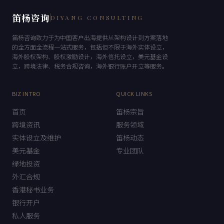
笛杨咨询
DIYANG CONSULTING
笛杨咨询致力于为中国客户出海提供从架构设计到方案落地
的全方面全流程一站式服务，包括但不限于海外实体设立，
海外股权架构、股权激励设计，海外信托设立，美元基金设
立，跨境法律、税务合规咨询，海外银行账户开立等服务。
BIZ INTRO
QUICK LINKS
首页
笛杨宗旨
跨境资讯
服务领域
实体设立及维护
笛杨动态
美元基金
专业团队
绿地投资
外汇合规
香港秘书业务
银行开户
私人服务